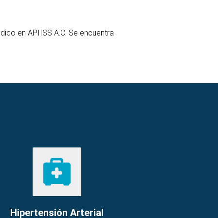
dico en APIISS A.C. Se encuentra
Hipertensión Arterial