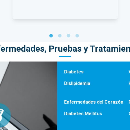
ermedades, Pruebas y Tratamie
Diabetes
Dislipidemia
Enfermedades del Corazón
Diabetes Mellitus