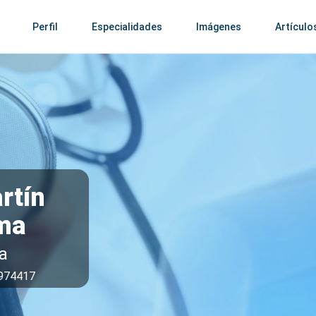
Perfil
Especialidades
Imágenes
Artículo
rtín
ma
a
1974417